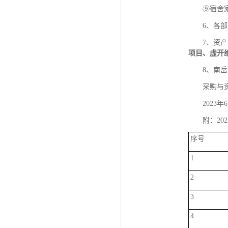
⑨宿舍
6、各
7、资
项目、虚开
8、南
采购与
2023年
附：2
序号
1
2
3
4