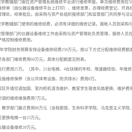
各教学教辅部门需在资产管理系统维修平台进行维修申报，单次维修费用在5
维修单（由仪器设备维修平台上打印）、维修发票，办理经费登记、开具经
管理处，经审批后，由采购与资产处组织报修部门和监管部门共同参与洽
各教学教辅部门使用的维修经费，必须有详细的维修记录。报帐人员到采购
行政管理部门的仪器设备维修工作由采购与资产管理处负责管理，报修人员
严格控制维修费用。
023年学院财务预算安排设备维修经费250万元，按以下方式分配维修经费额
至各部门维修费用60万元，具体分配额度见附表。
运行费用25万。（其中，21台电梯、4台扶梯的年检、限速器校验、年维修
设施维修保养（含公共体育设施、防洪排水）费用8万。
校区外墙空调加固、室内柜机清洗维护、教室学生宿舍风扇更换、维护费用
空调的维修维保费用7万元。
、教学部门搬迁费用80万元（含档案馆、生命科学学院、马克思主义学院、
区更换电梯一台25万元。
仪器设备维修20万元。