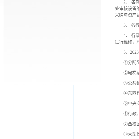
2、 
处审核设备
采购与资产
3、 
4、 
进行维修，
5、2
①分配
②电梯
③公共
④东西
⑤中央
⑥行政
⑦西校
⑧大型