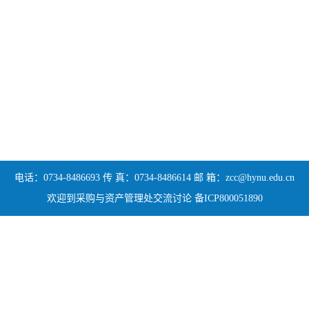
电话：0734-8486693 传 真：0734-8486614 邮 箱：zcc@hynu.edu.cn
欢迎到采购与资产管理处交流讨论 备ICP800051890